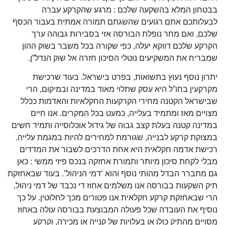
בבטחון המלא בהשקעה שלכם : מרגע שהקרקע עברה
לבעלותכם אתם רגועים שהשגתם תמורה אמתית בעבור הכסף
שלכם, ואם מחר נופלת הבורסה אזי בסבירות גבוהה ערך
הקרקע שלכם דווקא יעלה, כפי שקורה בכל משבר בשוק ההון
שמבריח את המשקיעים נוטלי הסיכון חזרה אל שוק הנדל”ן.
יתרון נוסף נעוץ בתשואות, בפרט בישראל. בעוד שרכישת
מקרקעין בחו”ל היא עסק שתלוי מאוד במדינה ובמיקום, הרי
שבישראל הקטנה מחירי הקרקעות החקלאיות והאדמות ככלל
מצויים מאז ומתמיד בעלייה, כמעט בכל המקרים. אנו חיים
במדינה קטנה בעלת קצב גבוה של גידול אוכלוסייה ותמיד חשים
במצוקת קרקע לבנייה, שגורמת למחירים להיות במגמת עלייה.
רכישת אדמה חקלאית היא אחת הדרכים לשבור את המדדים
מבלי לקחת סיכון מיותר ותמורת אחזקה בנכס פיזי ממשי : כאן
גם מתברר הבדל מהותי נוסף והוא ‘דמי הניהול’. בעוד שבאחזקת
תיק השקעות בבורסה אנו משלמים אחוז די נכבד של דמי ניהול,
הרי שבאחזקת קרקע חקלאית אנו פטורים מכך לחלוטין. על כך
נוסיף את העובדה שכל פעולה המבוצעת בבורסה עולה באחוז
מסויים מהתיק כולו או בעלויות של קנייה או מכירה, וקרקע