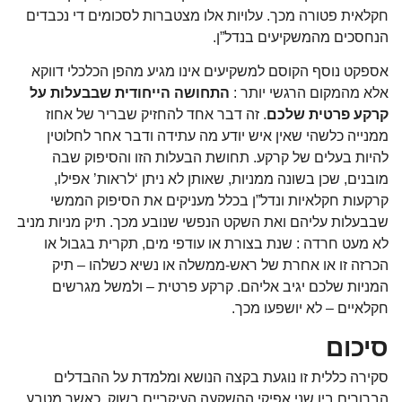
חקלאית פטורה מכך. עלויות אלו מצטברות לסכומים די נכבדים
הנחסכים מהמשקיעים בנדל”ן.
אספקט נוסף הקוסם למשקיעים אינו מגיע מהפן הכלכלי דווקא
אלא מהמקום הרגשי יותר :
התחושה הייחודית שבבעלות על
קרקע פרטית שלכם
. זה דבר אחד להחזיק שבריר של אחוז
ממנייה כלשהי שאין איש יודע מה עתידה ודבר אחר לחלוטין
להיות בעלים של קרקע. תחושת הבעלות הזו והסיפוק שבה
מובנים, שכן בשונה ממניות, שאותן לא ניתן ‘לראות’ אפילו,
קרקעות חקלאיות ונדל”ן בכלל מעניקים את הסיפוק הממשי
שבבעלות עליהם ואת השקט הנפשי שנובע מכך. תיק מניות מניב
לא מעט חרדה : שנת בצורת או עודפי מים, תקרית בגבול או
הכרזה זו או אחרת של ראש-ממשלה או נשיא כשלהו – תיק
המניות שלכם יגיב אליהם. קרקע פרטית – ולמשל מגרשים
חקלאיים – לא יושפעו מכך.
סיכום
סקירה כללית זו נוגעת בקצה הנושא ומלמדת על ההבדלים
הברורים בין שני אפיקי ההשקעה העיקריים בשוק, כאשר מטבע