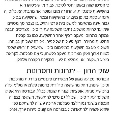
כי הסיכון שווה באופן יחסי לסיכוי. עבור מי שעיסוקו הוא
בהשקעות פיננסיות, עיקרון זה מובן ומוכר, אך מרבית האוכלוסייה
אינה עוסקת באופן מקצועי בהשקעות ומכאן שהשקעה בסיכון
גבוה אינה מתאימה למשק בית פרטי ורגיל, בו נצבר סך מסויים
שמיועד להיות מושקע. נתיבי השקעה עתירי סיכון מצריכים הבנה
עמוקה בתחום ומעקב רציף אחר ההשקעה, כמו גם קבלת
החלטות מהירה ורצף פעולות של קנייה ומכירה שעלותן גבוהה.
השוק מציע גם השקעות במינימום סיכון, שמעניקות ‘ראש שקט’
לטווח ארוך ואינן מצריכות מעקב כלשהו, כי אם סבלנות. לקראת
ביצוע השקעה, אנו ממליצים לעיין בסקירה הקצרה שלהלן.
שוק ההון – יתרונות וחסרונות
הבורסה מציעה מגוון של מכשירים פיננסיים בדרגות מורכבות
וסיכון שונות, החל מהשקעה סולידית בדמות פק”מ או מק”מ וכלה
ברכישת מניות, אופציות ונגזרות שונות. ככלל, הבורסה היא אפיק
השקעה עתיר סיכון, שכולל גם סיכוי להתעשר. השקעה במנייה
הנכונה בשער נמוך לצד סבלנות ארוכה עשויה להשתלם כפי
שהיא עשויה “להתאדות” : בבורסה אנו קונים ניירות ערך, וערכו