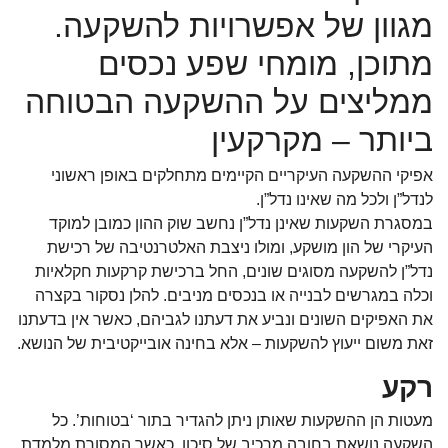
מגוון של אפשרויות להשקעה.
מתוכן, מומחי שפע נכסים
ממליצים על ההשקעה הבטוחה
ביותר – מקרקעין
אפיקי ההשקעה העיקריים הקיימים מתחלקים באופן ראשוני
לנדל”ן ולכל מה שאינו נדל”ן.
במסגרת השקעות שאינן נדל”ן נחשב שוק ההון כמובן למוקד
העיקרי של הון מושקע, ומולו ניצבת האלטרנטיבה של רכישת
נדל”ן להשקעה מסוגים שונים, החל ברכישת קרקעות חקלאיות
וכלה במגרשים לבנייה או בנכסים מניבים. להלן נסקור בקצרה
את האפיקים השונים ונביע את דעתנו לגביהם, כאשר אין בדעתנו
זאת משום ייעוץ להשקעות – אלא בחינה אובייקטיבית של הנושא.
רקע
מעטות הן ההשקעות שאותן ניתן להגדיר בתור ‘בטוחות’. כל
השקעה נושאת בחובה מרכיב של סיכון, כאשר המסורת מלמדת