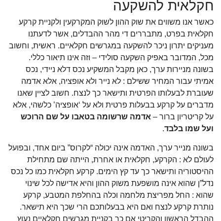
חקלאית להשקעה
כאשר אנו משווים את שוק ההון לשוק המקרקעין ולקניית קרקע
חקלאית בפרט, מתבררים די מהר ההבדלים, אשר לדעתנו
מעניקים יתרון ניכר להשקעה במגרשים חקלאיים. ראשית, וחשוב
מכל, המדובר באפיק השקעה סולידי – וזה אינו תיאור כללי.
בשונה מניירות ערך, כאן מקבל המשקיע נכס דלא ניידי, נכס
אמיתי עבור המחיר ששילם : לא נייר ולא אופציה, אלא אדמה
שעוברת לבעלותו הפרטית ותישאר כך לנצח. חשוב לציין שאנו
מדברים על קרקע בבעלות פרטית ולא על ‘אופציה’ כלשהי, אלא
על קריטריון ברור –
אדמה שרשומה בטאבו על שם הרוכש
ועל שמו בלבד
.
בשונה מנייר ערך, האדמה אינה יכולה “לקרוס” ביום אחד, ובפועל
לעולם לא : הקרקע, חקלאית או אחרת, הייתה שם מתחילת
ההיסטוריה ותישאר כך עד קץ הימים. קרקע חקלאית כמו כל נכס
נדל”ן שהוא אינה מושפעת משוק ההון והיא אדישה לכל שינוי
שהוא : החל מפריצת מלחמה וכלה בהחלפת המטבע, קרקע
נותרת קרקע לנצח ואם היא בבעלותכם הרי שכך היא תישאר.
ההבדל הראשון והקריטי אם כך בקניית מגרשים חקלאיים נעוץ