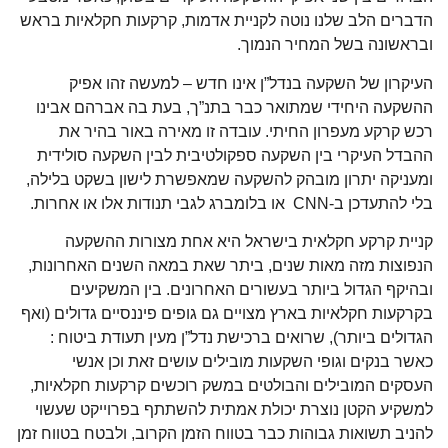
הדברים הלב שלנו נוטה לקניית אדמות, קרקעות חקלאיות בראש
ובראשונה בשל המחיר הנמוך.
העיקרון של השקעה בנדל”ן אינו חדש – למעשה זהו אפיק
ההשקעה היחידי שמתואר כבר בתנ”ך, בעת בה אברהם אבינו
רכש קרקע מעפרון החיתי. עובדה זו מאירה באור בהיר את
ההבדל העיקרי בין השקעה ספקולטיבית לבין השקעה סולידית
ומעניקה יתרון מובהק להשקעה שמאפשרת לישון בשקט בלילה,
בלי להתעדכן ב-CNN או בלומברג לגבי תנודות אלו או אחרות.
קניית קרקע חקלאית בישראל היא אחת מצורות ההשקעה
הנפוצות מזה מאות שנים, ביתר שאת במאה השנים האחרונות,
ובהיקף הגדול ביותר בעשורים האחרונים. בין המשקיעים
בקרקעות חקלאיות בארץ מצויים גם גופים פיננסיים גדולים (ואף
הגדולים ביותר), שרואים ברכישת נדל”ן מעין תעודת ביטוח :
כאשר בנקים וגופי השקעות מובילים עושים זאת וכן אנשי
העסקים המובילים והבולטים במשק רוכשים קרקעות חקלאיות,
למשקיע הקטן נוצרת יכולת אמתית להשתתף בפרוייקט שעשוי
להניב תשואות גבוהות כבר בטווח הזמן הקרוב, ולבטח בטווח זמן