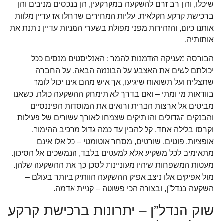
שיכלו, והון רב זרם להשקעה במקרקעין, הן בנכסים מניבים והן
ברכישת קרקע חקלאית. עליות המחירים שהחלו אז עדיין מלוות
אותנו כיום, והזהירות מפני מפולת בשערי המניות עדיין נותנת את
אותותיה.
הבורסה מעניקה הזדמנות להמר : האנליסטים מנסים ככל
יכולתם לשים את האצבע על הבוננזה הבאה, על החברה
שתצליח ועל תשואות שיגיעו, אך איש מהם אינו יכול לומר
בוודאות מי ומתי – ואם בדרך לא תימחק ההשקעה כולה. כשאנו
מביטים אל ארצות הברית ורואים את המוסדות הפיננסיים
והבנקים הגדולים והוותיקים שצמחו לאורך עשורים של פעילות
וקרסו בלילה אחד, קל להבין עד כמה גדול מרכיב ההימור.
אופציות, פוטים, שורטים, מסחר אוטומטי – כל אלו אינם
מתאימים לכל משקיע אלא למעטים בלבד, הנמשכים אל הסיכון.
מעטות המשפחות שיהיו מעוניינות לסכן כך את ההשקעה שלהן.
מול אפיקים אלו ניצב אפיק ההשקעה הוותיק ביותר בעולם –
השקעה בנדל”ן, ובצורה הכי פשוטה – קניית אדמה.
שוק הנדל”ן – יתרונות ברכישת קרקע