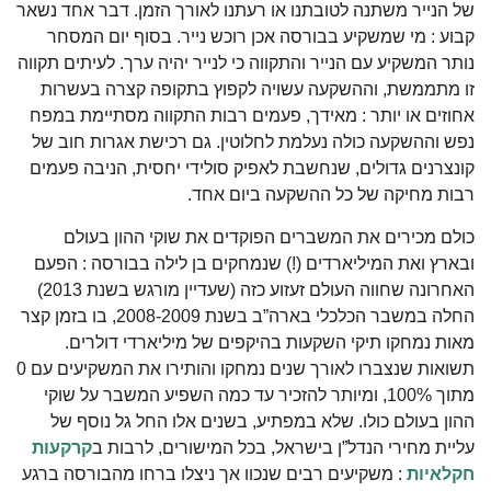
של הנייר משתנה לטובתנו או רעתנו לאורך הזמן. דבר אחד נשאר
קבוע : מי שמשקיע בבורסה אכן רוכש נייר. בסוף יום המסחר
נותר המשקיע עם הנייר והתקווה כי לנייר יהיה ערך. לעיתים תקווה
זו מתממשת, וההשקעה עשויה לקפוץ בתקופה קצרה בעשרות
אחוזים או יותר : מאידך, פעמים רבות התקווה מסתיימת במפח
נפש וההשקעה כולה נעלמת לחלוטין. גם רכישת אגרות חוב של
קונצרנים גדולים, שנחשבת לאפיק סולידי יחסית, הניבה פעמים
רבות מחיקה של כל ההשקעה ביום אחד.
כולם מכירים את המשברים הפוקדים את שוקי ההון בעולם
ובארץ ואת המיליארדים (!) שנמחקים בן לילה בבורסה : הפעם
האחרונה שחווה העולם זעזוע כזה (שעדיין מורגש בשנת 2013)
החלה במשבר הכלכלי בארה”ב בשנת 2008-2009, בו בזמן קצר
מאות נמחקו תיקי השקעות בהיקפים של מיליארדי דולרים.
תשואות שנצברו לאורך שנים נמחקו והותירו את המשקיעים עם 0
מתוך 100%, ומיותר להזכיר עד כמה השפיע המשבר על שוקי
ההון בעולם כולו. שלא במפתיע, בשנים אלו החל גל נוסף של
עליית מחירי הנדל”ן בישראל, בכל המישורים, לרבות ב
קרקעות
חקלאיות
: משקיעים רבים שנכוו אך ניצלו ברחו מהבורסה ברגע